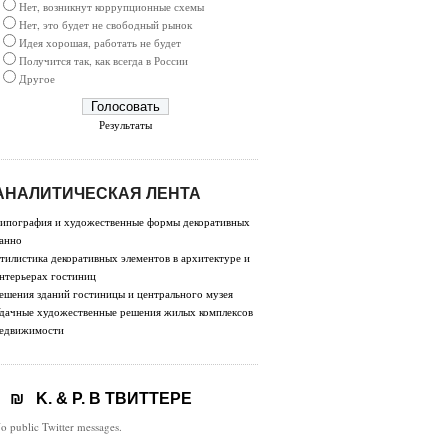
Нет, возникнут коррупционные схемы
Нет, это будет не свободный рынок
Идея хорошая, работать не будет
Получится так, как всегда в России
Другое
Результаты
АНАЛИТИЧЕСКАЯ ЛЕНТА
ипография и художественные формы декоративных
анно
тилистика декоративных элементов в архитектуре и
нтерьерах гостиниц
ешения зданий гостиницы и центрального музея
дачные художественные решения жилых комплексов
едвижимости
K. & P. В ТВИТТЕРЕ
o public Twitter messages.