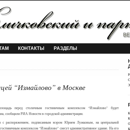
ТАМ
КОНТАКТЫ
РАЗДЕЛЫ
Р
С
цей “Измайлово” в Москве
Э
площадь перед столичным гостиничным комплексом “Измайлово” будет
К
ана, сообщили РИА Новости в городской администрации.
К
ии с распоряжением, подписанным мэром Юрием Лужковым, на центральной
О
 гостиничным комплексом “Измайлово” снесут административное здание. На его
К