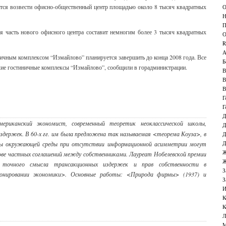
ется возвести офисно-общественный центр площадью около 8 тысяч квадратных
О
Н
П
ая часть нового офисного центра составит немногим более 3 тысяч квадратных
О
R
А
ичным комплексом “Измайлово” планируется завершить до конца 2008 года. Все
Б
ские гостиничные комплексы “Измайлово”, сообщили в горадминистрации.
В
В
В
Г
Г
Д
ериканский экономист, современный теоретик неоклассической школы,
Д
держек. В 60-х гг. им была предложена так называемая <теорема Коуза>, в
Д
Д
ны окружающей среды при отсутствии информационной асимметрии могут
Ж
ве частных соглашений между собственниками. Лауреат Нобелевской премии
Ж
точного смысла трансакционных издержек и прав собственности в
З
ионировании экономики>. Основные работы: <Природа фирмы> (1937) и
З
И
К
К
Л
М