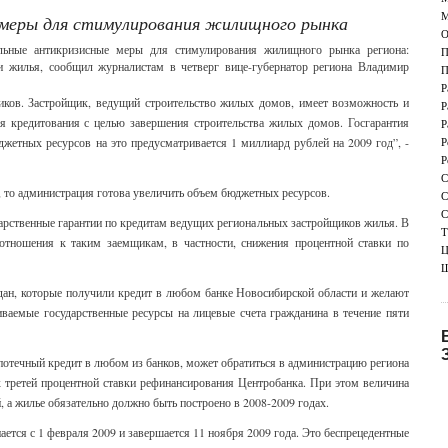
М
 меры для стимулирования жилищного рынка
О
альные антикризисные меры для стимулирования жилищного рынка региона:
П
и жилья, сообщил журналистам в четверг вице-губернатор региона Владимир
П
Р
иков. Застройщик, ведущий строительство жилых домов, имеет возможность и
Р
ля кредитования с целью завершения строительства жилых домов. Госгарантия
Р
джетных ресурсов на это предусматривается 1 миллиард рублей на 2009 год”, -
Р
Р
С
о, то администрация готова увеличить объем бюджетных ресурсов.
С
С
арственные гарантии по кредитам ведущих региональных застройщиков жилья. В
Т
 отношения к таким заемщикам, в частности, снижения процентной ставки по
Ц
Ш
дан, которые получили кредит в любом банке Новосибирской области и желают
ваемые государственные ресурсы на лицевые счета гражданина в течение пяти
отечный кредит в любом из банков, может обратиться в администрацию региона
 третей процентной ставки рефинансирования Центробанка. При этом величина
, а жилье обязательно должно быть построено в 2008-2009 годах.
ется с 1 февраля 2009 и завершается 11 ноября 2009 года. Это беспрецедентные