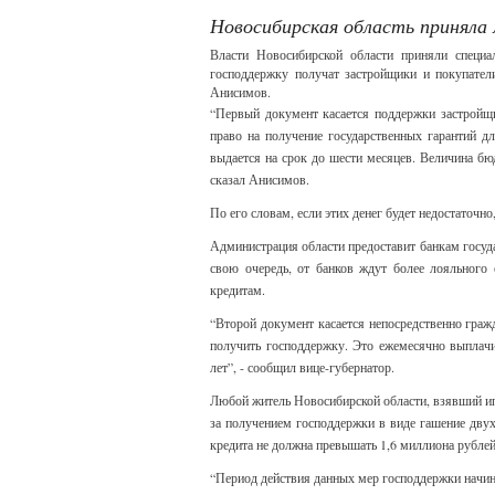
Новосибирская область приняла
Власти Новосибирской области приняли специ
господдержку получат застройщики и покупател
Анисимов.
“Первый документ касается поддержки застройщ
право на получение государственных гарантий д
выдается на срок до шести месяцев. Величина бю
сказал Анисимов.
По его словам, если этих денег будет недостаточн
Администрация области предоставит банкам госуд
свою очередь, от банков ждут более лояльного
кредитам.
“Второй документ касается непосредственно граж
получить господдержку. Это ежемесячно выплачи
лет”, - сообщил вице-губернатор.
Любой житель Новосибирской области, взявший ип
за получением господдержки в виде гашение двух
кредита не должна превышать 1,6 миллиона рублей
“Период действия данных мер господдержки начина