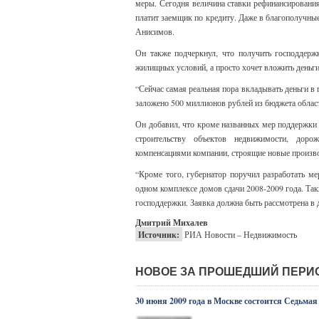
меры. Сегодня величина ставки рефинансирования
платит заемщик по кредиту. Даже в благополучны
Анисимов.
Он также подчеркнул, что получить господдер
жилищных условий, а просто хочет вложить деньг
“Сейчас самая реальная пора вкладывать деньги в
заложено 500 миллионов рублей из бюджета област
Он добавил, что кроме названных мер поддержки
строительству объектов недвижимости, доро
компенсациями компании, строящие новые произво
“Кроме того, губернатор поручил разработать м
одном комплексе домов сдачи 2008-2009 года. Та
господдержки. Заявка должна быть рассмотрена в 
Дмитрий Михалев
Источник:
РИА Новости – Недвижимость
НОВОЕ ЗА ПРОШЕДШИЙ ПЕРИ
30 июня 2009 года в Москве состоится Седьма