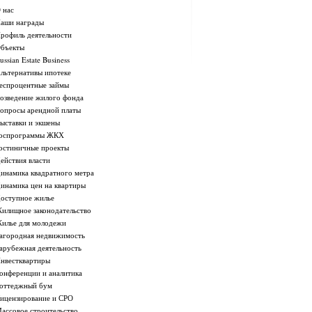
 нас
аши награды
рофиль деятельности
бъекты
ussian Estate Business
льтернативы ипотеке
еспроцентные займы
озведение жилого фонда
опросы арендной платы
ыставки и экшены
оспрограммы ЖКХ
остиничные проекты
ействия власти
инамика квадратного метра
инамика цен на квартиры
оступное жилье
илищное законодательство
илье для молодежи
агородная недвижимость
арубежная деятельность
нвестквартиры
онференции и аналитика
оттеджный бум
ицензирование и СРО
ассовое строительство