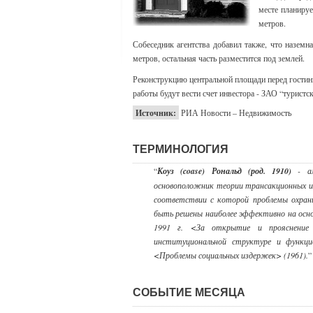
месте планиру
метров.
Собеседник агентства добавил также, что наземн
метров, остальная часть разместится под землей.
Реконструкцию центральной площади перед гостин
работы будут вести счет инвестора - ЗАО “турист
Источник:
РИА Новости – Недвижимость
ТЕРМИНОЛОГИЯ
“
Коуз (coase) Рональд (род. 1910)
- ам
основоположник теории трансакционных из
соответствии с которой проблемы охра
быть решены наиболее эффективно на осно
1991 г. <За открытие и прояснение 
институциональной структуре и функц
<Проблемы социальных издержек> (1961).
”
СОБЫТИЕ МЕСЯЦА