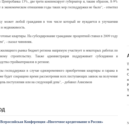
 Центробанка 13%, две трети компенсирует губернатор и, таким образом, 8-9%
е в экономическом отношении годы таких мер господдержки не было”, - отметил
жку может любой гражданин в том числе который не нуждается в улучшении
и в недвижимость.
 готовые квартиры. На субсидирование гражданам процентной ставки в 2009 году
и”, - сказал чиновник.
 жилищного рынка бюджет региона напрямую участвует в некоторых работах по
жному строительству. Также администрация поддерживает субсидиями и
дства стройматериалов в регионе.
Т
п
еры господдержки в случае одновременного приобретения квартиры и гаража в
С
кже будет сокращено время рассмотрения всех поступающих заявок на получение
и
день поступления или на следующий день”, - добавил Анисимов
Р
У
н
ОД
я Всероссийская Конференция «Ипотечное кредитование в России»
N