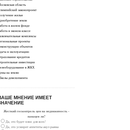
осковская область
лимпийский законопроект
олучение жилья
риобретение земли
абота в жилом фонде
абота в эконом-классе
азвлекательные комплексы
егиональные проекты
еконструкции объектов
дача в эксплуатацию
трахование кредитов
троительные инвестиции
елеоборудование в ЖКХ
ены на землю
колы девелопмента
ВАШЕ МНЕНИЕ ИМЕЕТ
ЗНАЧЕНИЕ
Жесткий госконтроль цен на недвижимость -
панацея ли?
Да, это будет плюс для всех!
Да, это усмирит аппетиты акул рынка