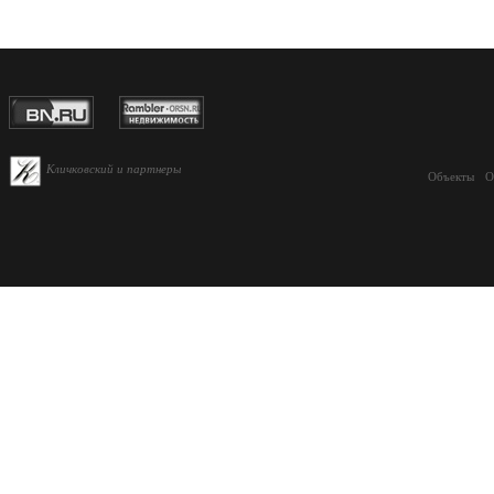
Кличковский и партнеры
Объекты
О