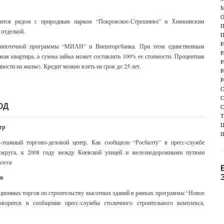
М
О
дится рядом с природным парком “Покровское-Стрешнево” и Химкинским
П
отделкой.
П
Р
ипотечной программы “МИАН” и Внешторгбанка. При этом единственным
Р
емая квартира, а сумма займа может составлять 100% ее стоимости. Процентная
Р
ности на жилье). Кредит можно взять на срок до 25 лет.
Р
Р
С
С
ОД
С
Т
Ц
тр
Ш
этажный торгово-деловой центр. Как сообщили “Росбалту” в пресс-службе
 округа, к 2008 году между Киевской улицей и железнодорожными путями
cetera
в
иционных торгов по строительству высотных зданий в рамках программы “Новое
ворится в сообщении пресс-службы столичного строительного комплекса,