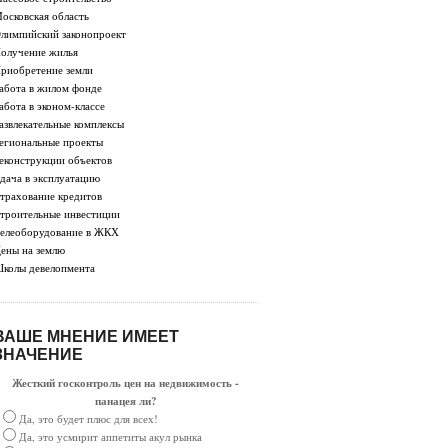
осковская область
лимпийский законопроект
олучение жилья
риобретение земли
абота в жилом фонде
абота в эконом-классе
азвлекательные комплексы
егиональные проекты
еконструкции объектов
дача в эксплуатацию
трахование кредитов
троительные инвестиции
елеоборудование в ЖКХ
ены на землю
колы девелопмента
ВАШЕ МНЕНИЕ ИМЕЕТ
ЗНАЧЕНИЕ
Жесткий госконтроль цен на недвижимость -
панацея ли?
Да, это будет плюс для всех!
Да, это усмирит аппетиты акул рынка