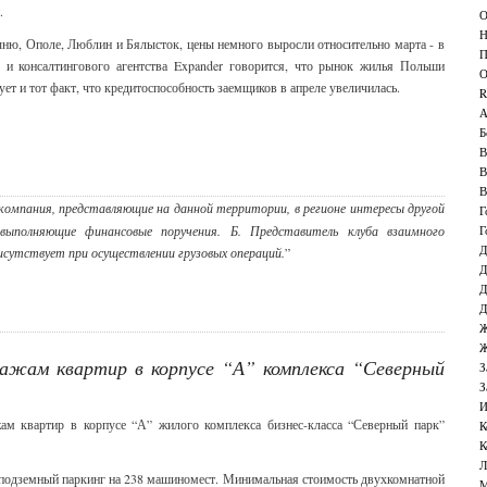
.
О
Н
ыню, Ополе, Люблин и Бялысток, цены немного выросли относительно марта - в
П
pl и консалтингового агентства Expander говорится, что рынок жилья Польши
О
ует и тот факт, что кредитоспособность заемщиков в апреле увеличилась.
R
А
Б
В
В
В
 компания, представляющие на данной территории, в регионе интересы другой
Г
выполняющие финансовые поручения. Б. Представитель клуба взаимного
Г
Д
сутствует при осуществлении грузовых операций.
”
Д
Д
Д
Ж
Ж
жам квартир в корпусе “А” комплекса “Северный
З
З
И
м квартир в корпусе “А” жилого комплекса бизнес-класса “Северный парк”
К
К
Л
 подземный паркинг на 238 машиномест. Минимальная стоимость двухкомнатной
М