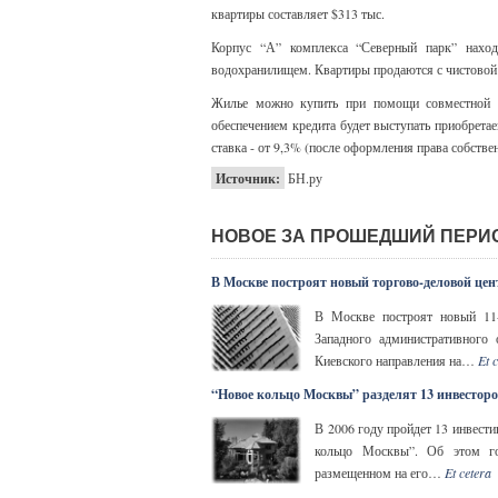
квартиры составляет $313 тыс.
Корпус “А” комплекса “Северный парк” нахо
водохранилищем. Квартиры продаются с чистовой 
Жилье можно купить при помощи совместной 
обеспечением кредита будет выступать приобрета
ставка - от 9,3% (после оформления права собствен
Источник:
БН.ру
НОВОЕ ЗА ПРОШЕДШИЙ ПЕРИ
В Москве построят новый торгово-деловой цен
В Москве построят новый 11-
Западного административного
Киевского направления на…
Et 
“Новое кольцо Москвы” разделят 13 инвесторо
В 2006 году пройдет 13 инвест
кольцо Москвы”. Об этом го
размещенном на его…
Et cetera