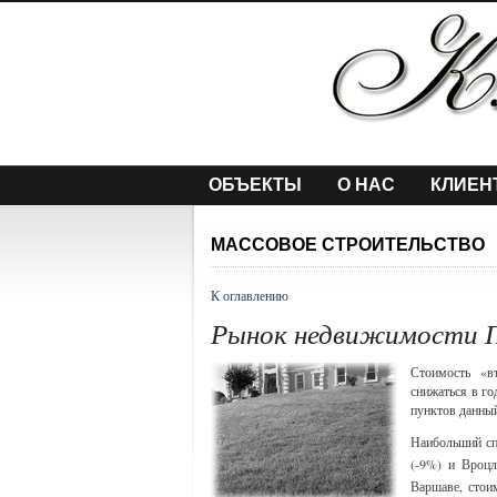
ОБЪЕКТЫ
О НАС
КЛИЕН
МАССОВОЕ СТРОИТЕЛЬСТВО
К оглавлению
Рынок недвижимости П
Стоимость «в
снижаться в го
пунктов данный
Наибольший сп
(-9%) и Вроцл
Варшаве, стои