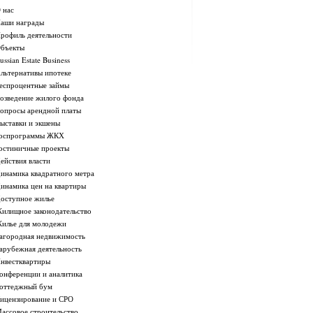
 нас
аши награды
рофиль деятельности
бъекты
ussian Estate Business
льтернативы ипотеке
еспроцентные займы
озведение жилого фонда
опросы арендной платы
ыставки и экшены
оспрограммы ЖКХ
остиничные проекты
ействия власти
инамика квадратного метра
инамика цен на квартиры
оступное жилье
илищное законодательство
илье для молодежи
агородная недвижимость
арубежная деятельность
нвестквартиры
онференции и аналитика
оттеджный бум
ицензирование и СРО
ассовое строительство