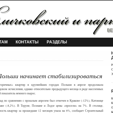
ТАМ
КОНТАКТЫ
РАЗДЕЛЫ
Р
С
ольши начинает стабилизироваться
Э
торичных» квартир в крупнейших городах Польши в апреле продолжала
довом исчислении, однако относительно предыдущего месяца в ряде населенных
 показатель немного вырос.
К
ад по сравнению с прошлым апрелем был отмечен в Кракове (-12%), Катовице
К
аве (-8,2%). В Торуне, Познане и Лодзе цены «просели» на 7%. В столице,
О
мость квартир за прошедшие 12 месяцев упала на 6%, сообщает Строительный
К