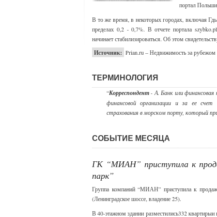
портал Польши
В то же время, в некоторых городах, включая Гд
пределах 0,2 - 0,7%. В отчете портала szybko.
начинает стабилизироваться. Об этом свидетельств
Источник:
Prian.ru – Недвижимость за рубежом
ТЕРМИНОЛОГИЯ
“
Корреспондент
- А. Банк или финансовая
финансовой организации и за ее счет 
страхования в морском порту, который при
СОБЫТИЕ МЕСЯЦА
ГК “МИАН” приступила к прода
парк”
Группа компаний “МИАН” приступила к продажа
(Ленинградское шоссе, владение 25).
В 40-этажном здании разместились332 квартирыи