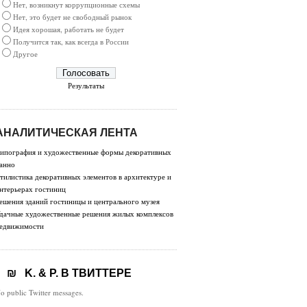
Нет, возникнут коррупционные схемы
Нет, это будет не свободный рынок
Идея хорошая, работать не будет
Получится так, как всегда в России
Другое
Результаты
АНАЛИТИЧЕСКАЯ ЛЕНТА
ипография и художественные формы декоративных
анно
тилистика декоративных элементов в архитектуре и
нтерьерах гостиниц
ешения зданий гостиницы и центрального музея
дачные художественные решения жилых комплексов
едвижимости
K. & P. В ТВИТТЕРЕ
o public Twitter messages.