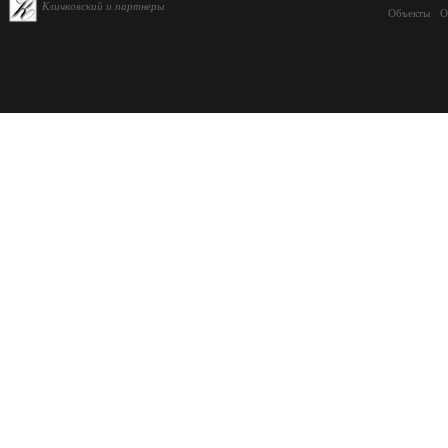
Кличковский и партнеры
Объекты
О